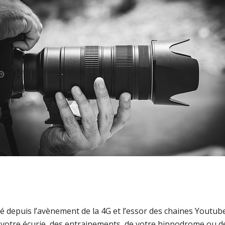
té depuis l’avènement de la 4G et l’essor des chaines Youtu
e votre écurie, des entrainements, de votre hippodrome ou de